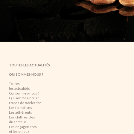
TOUTES LES ACTUALITÉS
QUI SOMMES-NOUS ?
Toutes
les actualités
Qui sommes-nous ?
Qui sommes-nous ?
Étapes de fabrication
Les formations
Les adhérents
Les chiffres clés
du secteur
Les engagements
et les enjeux