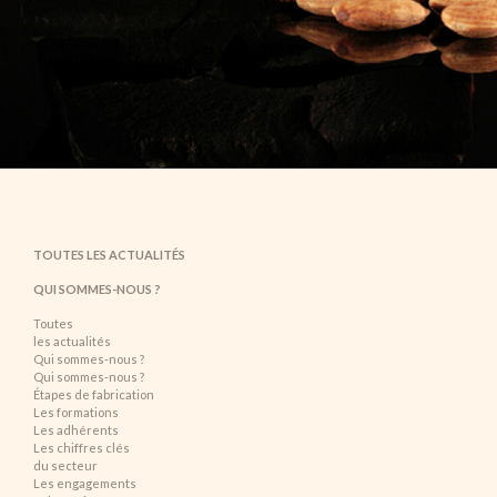
TOUTES LES ACTUALITÉS
QUI SOMMES-NOUS ?
Toutes
les actualités
Qui sommes-nous ?
Qui sommes-nous ?
Étapes de fabrication
Les formations
Les adhérents
Les chiffres clés
du secteur
Les engagements