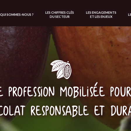
LES CHIFFRES CLÉS
LES ENGAGEMENTS
QUI SOMMES-NOUS ?
L
DU SECTEUR
ET LES ENJEUX
 profession mobilisée pou
colat responsable et dur