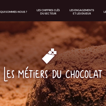
LES CHIFFRES CLÉS
LES ENGAGEMENTS
QUI SOMMES-NOUS ?
L
DU SECTEUR
ET LES ENJEUX
Les métiers du chocolat