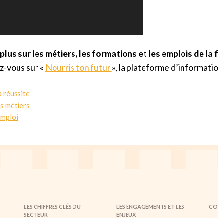
lus sur les métiers, les formations et les emplois de la f
-vous sur «
Nourris ton futur
», la plateforme d’informati
a réussite
os métiers
emploi
LES CHIFFRES CLÉS DU
LES ENGAGEMENTS ET LES
CO
SECTEUR
ENJEUX