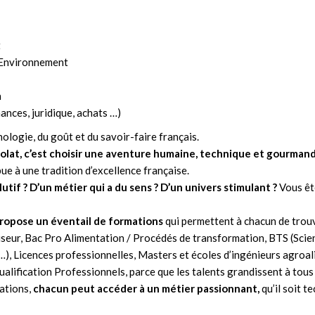
t
 Environnement
n
ances, juridique, achats …)
ologie, du goût et du savoir-faire français.
colat, c’est choisir une aventure humaine, technique et gourman
bue à une tradition d’excellence française.
tif ? D’un métier qui a du sens ? D’un univers stimulant ?
Vous êt
 propose un éventail de formations
qui permettent à chacun de trouv
iseur, Bac Pro Alimentation / Procédés de transformation, BTS (Scie
…), Licences professionnelles, Masters et écoles d’ingénieurs agroal
ualification Professionnels, parce que les talents grandissent à tous
mations,
chacun peut accéder à un métier passionnant,
qu’il soit t