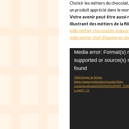
Choisir les métiers du chocolat
un produit apprécié dans le mon
Votre avenir peut être aussi
illustrant des métiers de la fil
wilbi métier chocolatier industr
wilbi métier chef d’équipe en ch
Lecteur
Media error: Format(s) 
vidéo
supported or source(s) 
found
Télécharger le fichier:
https://www.syndicatduchocolat.fr/wp-
content/uploads/2026/04/OCAPIAT_
1.mp4?_=1