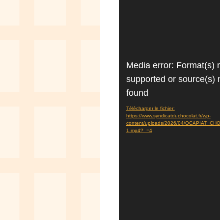
Lecteur
Media error: Format(s) 
vidéo
supported or source(s) 
found
Télécharger le fichier:
https://www.syndicatduchocolat.fr/wp-
content/uploads/2026/04/OCAPIAT_
1.mp4?_=4