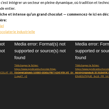
, c’est intégrer un secteur en pleine dynamique, où tradition et techn
de entier.
 riche et intense qu’un grand chocolat — commencez-le ici en dé
ière:
iel
ocolaterie industrielle
Lecteur
Lecteur
not
Media error: Format(s) not
Media error: Form
vidéo
vidéo
not
supported or source(s) not
supported or sour
found
found
Télécharger le fichier:
Télécharger le fichier:
https://www.syndicatduchocolat.fr/wp-
https://www.syndicatduchocola
CHOCOLAT_05_TECHNICIENNE_LABO_QUALITE_9x16_FR_V1_2-
content/uploads/2026/04/OCAPIAT_CHOCOLAT_04_RESPONSABLE_D_EQUIPE
content/uploads/2026/04/
1.mp4?_=2
EN-BOUTIQUE_9x16_FR_V4_