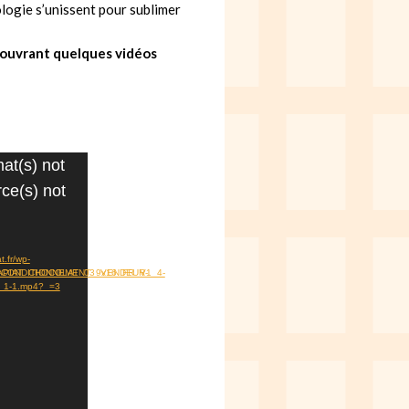
ologie s’unissent pour sublimer
couvrant quelques vidéos
at(s) not
ce(s) not
t.fr/wp-
_CONDITIONNEMENT_9x16_FR_V1_4-
OCAPIAT_CHOCOLAT_03_VENDEUR-
1-1.mp4?_=3