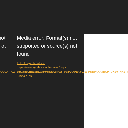
Lecteur
not
Media error: Format(s) not
vidéo
not
supported or source(s) not
found
Télécharger le fichier:
https://www.syndicatduchocolat.fr/wp-
CHOCOLAT_02_TECHNICIEN_DE_MAINTENANCE_9X16_FR1_V2_1-
content/uploads/2026/04/OCAPIAT_CHOCOLAT_01_PREPARATEUR_9X16_FR1_
3.mp4?_=5