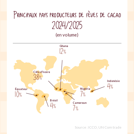
Principaux pays producteurs de fèves de cacao
2024/2025
(en volume)
Ghana
12
%
Côte d’Ivoire
38
%
Indonésie
4
%
Nigéria
Équateur
7
10
%
%
Brésil
Cameroun
4
7
%
%
Source : ICCO, UN Com trade