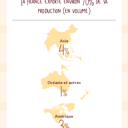
La France exporte environ 70% de sa
production (en volume)
Asie
4
%
Océanie et autres
1
%
Amérique
3
%