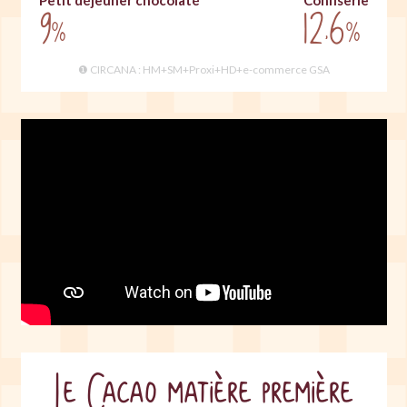
Petit déjeuner chocolaté
Confiserie
9
12,6
%
%
❶ CIRCANA : HM+SM+Proxi+HD+e-commerce GSA
Le Cacao matière première