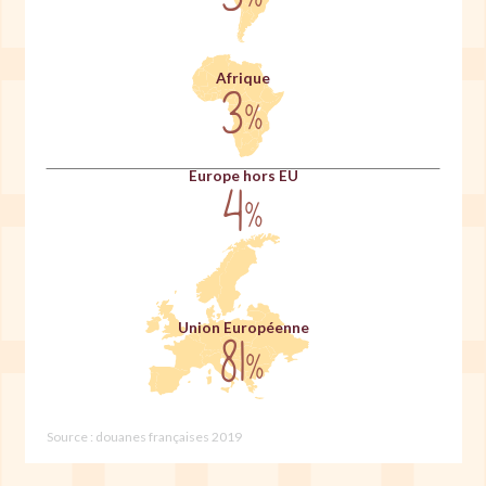
Afrique
3
%
Europe hors EU
4
%
Union Européenne
81
%
Source : douanes françaises 2019