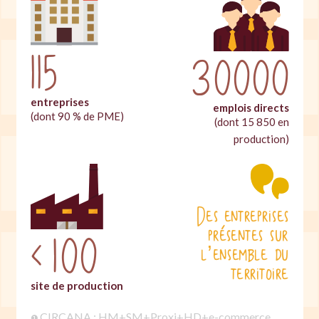
115
30000
entreprises
emplois directs
(dont 90 % de PME)
(dont 15 850 en
production)
Des entreprises
présentes sur
‹
100
l’ensemble du
territoire
site de production
CIRCANA : HM+SM+Proxi+HD+e-commerce
❶