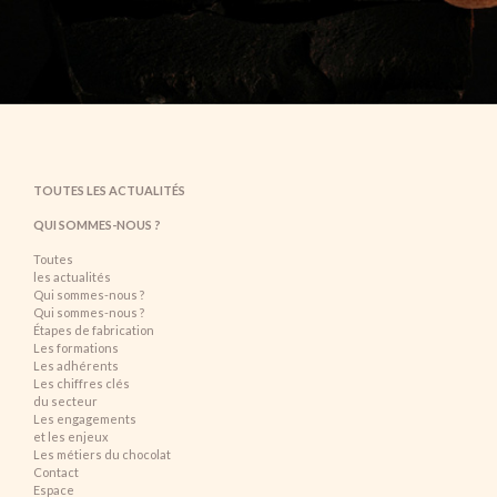
TOUTES LES ACTUALITÉS
QUI SOMMES-NOUS ?
Toutes
les actualités
Qui sommes-nous ?
Qui sommes-nous ?
Étapes de fabrication
Les formations
Les adhérents
Les chiffres clés
du secteur
Les engagements
et les enjeux
Les métiers du chocolat
Contact
Espace